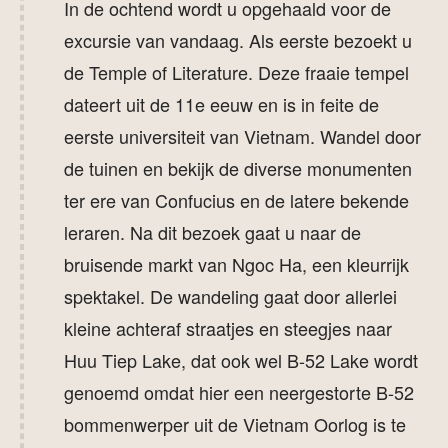
Delta in. Ook hier heeft een gevarieerd
In de ochtend wordt u opgehaald voor de
programma met een boottocht, u gaat fietsen en
excursie van vandaag. Als eerste bezoekt u
u maakt een tochtje per sampan. Tot slot gaat de
de Temple of Literature. Deze fraaie tempel
reis door naar Mui Ne voor een welverdiende
dateert uit de 11e eeuw en is in feite de
strandvakantie!
eerste universiteit van Vietnam. Wandel door
de tuinen en bekijk de diverse monumenten
ter ere van Confucius en de latere bekende
Kies voor een reis door Vietnam op maat
leraren. Na dit bezoek gaat u naar de
Original Asia is gespecialiseerd in
bruisende markt van Ngoc Ha, een kleurrijk
maatwerkreizen. Mocht u nog aanpassingen
spektakel. De wandeling gaat door allerlei
willen doen aan de rondreis Vietnam , dan is dat
kleine achteraf straatjes en steegjes naar
geen enkel probleem. Een ander hotel,
Huu Tiep Lake, dat ook wel B-52 Lake wordt
verlenging, extra, excursies, etc. Laat het ons
genoemd omdat hier een neergestorte B-52
weten en wij stellen graag uw droomreis samen
bommenwerper uit de Vietnam Oorlog is te
en sturen u een vrijblijvende offerte toe. Wanneer