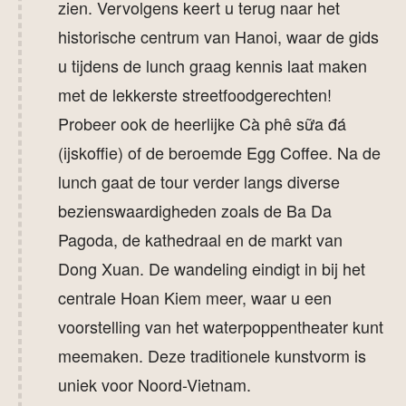
zien. Vervolgens keert u terug naar het
u nog vragen heeft of meer informatie wilt, neemt
historische centrum van Hanoi, waar de gids
u eenvoudig
contact met ons
op. U bereikt ons
u tijdens de lunch graag kennis laat maken
door te bellen naar
+31(0)85 760 47 00
of door te
met de lekkerste streetfoodgerechten!
mailen naar
reizen@originalasia.nl
.
Probeer ook de heerlijke Cà phê sữa đá
(ijskoffie) of de beroemde Egg Coffee. Na de
lunch gaat de tour verder langs diverse
bezienswaardigheden zoals de Ba Da
Pagoda, de kathedraal en de markt van
Dong Xuan. De wandeling eindigt in bij het
centrale Hoan Kiem meer, waar u een
voorstelling van het waterpoppentheater kunt
meemaken. Deze traditionele kunstvorm is
uniek voor Noord-Vietnam.