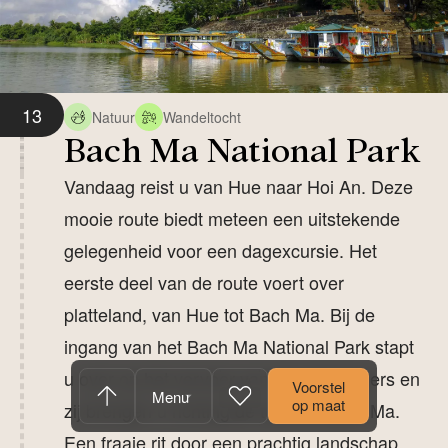
13
Natuur
Wandeltocht
Bach Ma National Park
Vandaag reist u van Hue naar Hoi An. Deze
mooie route biedt meteen een uitstekende
gelegenheid voor een dagexcursie. Het
eerste deel van de route voert over
platteland, van Hue tot Bach Ma. Bij de
ingang van het Bach Ma National Park stapt
u over op het vervoer van de parkrangers en
Voorstel
Menu
op maat
zij brengen u richting de top van Bach Ma.
Een fraaie rit door een prachtig landschap.