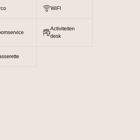
rco
WiFI
Activiteiten
omservice
desk
sserette