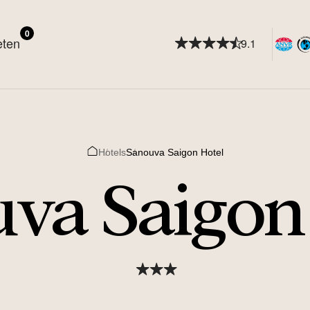
0
eten
9.1
Hotels
Sanouva Saigon Hotel
Home
va Saigon