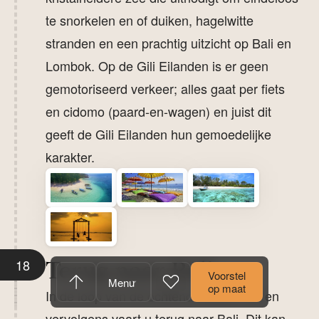
te snorkelen en of duiken, hagelwitte
stranden en een prachtig uitzicht op Bali en
Lombok. Op de Gili Eilanden is er geen
gemotoriseerd verkeer; alles gaat per fiets
en cidomo (paard-en-wagen) en juist dit
geeft de Gili Eilanden hun gemoedelijke
karakter.
18
Terug naar Bali
Voorstel
Menu
op maat
In de loop van de ochtend checkt u uit en
vervolgens vaart u terug naar Bali. Dit kan