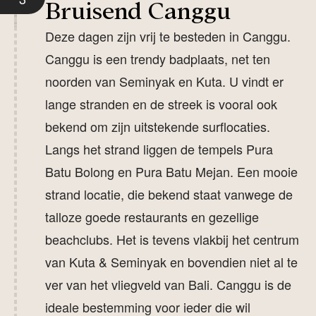
Bruisend Canggu
dorpstempel, er is een wandeling door rijstvelden,
een workshop Balinees koken, u bezoekt een
Deze dagen zijn vrij te besteden in Canggu.
lokaal schooltje en u maakt een trekking naar een
Canggu is een trendy badplaats, net ten
verborgen waterval! Een onvergetelijke ervaring!
noorden van Seminyak en Kuta. U vindt er
Vanuit Bangli gaat de reis door naar Candidasa in
lange stranden en de streek is vooral ook
het oosten. Hiervandaan vertrekken de boten
bekend om zijn uitstekende surflocaties.
naar de Gili Eilanden. Na alle actie en avontuur is
Langs het strand liggen de tempels Pura
het hier heerlijk genieten zon, zee en strand! U
Batu Bolong en Pura Batu Mejan. Een mooie
heeft een extra lang verblijf aan de hagelwitte
strand locatie, die bekend staat vanwege de
stranden van Gili Trawangan. Aan het einde van
talloze goede restaurants en gezellige
de reis keert u terug naar Bali in verband met de
beachclubs. Het is tevens vlakbij het centrum
vlucht en daar plannen we nog 2 dagen in een
van Kuta & Seminyak en bovendien niet al te
luxe resort in het trendy Benoa!
ver van het vliegveld van Bali. Canggu is de
ideale bestemming voor ieder die wil
Kies voor een reis door Bali op maat