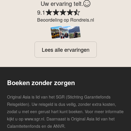
Uw ervaring telt.
9.1
Beoordeling op Rondreis.nl
Lees alle ervaringen
Boeken zonder zorgen
Original Asia is lid van het SGR (Stichting Garantiefonds
Reisgelden). Uw reisgeld is dus veilig, zonder extra kosten,
zodat u met een gerust hart kunt boeken. Voor meer informatie
kijkt u op www.sgr.nl. Daarnaast is Original Asia lid van het
Calamiteitenfonds en de ANVR.