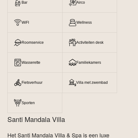
Bar
Airco
WiFI
Wellness
Roomservice
Activiteiten desk
Wasserette
Familiekamers
Fietsverhuur
Villa met zwembad
Sporten
Santi Mandala Villa
Het Santi Mandala Villa & Spa is een luxe