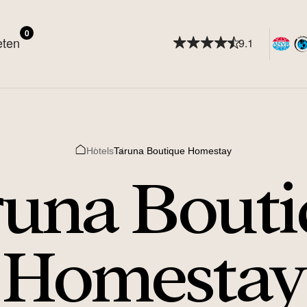
0
eten
9.1
Hotels
Taruna Boutique Homestay
Home
runa Bouti
Homestay