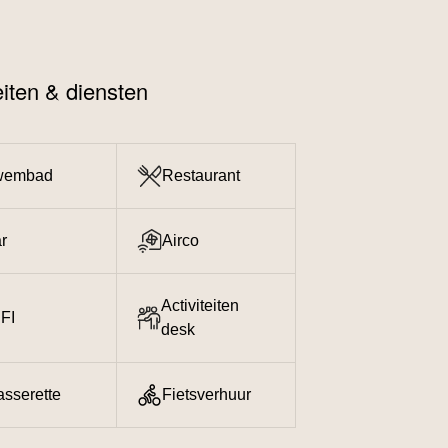
teiten & diensten
wembad
Restaurant
r
Airco
Activiteiten
FI
desk
sserette
Fietsverhuur