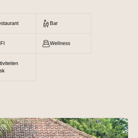
staurant
Bar
FI
Wellness
tiviteiten
sk