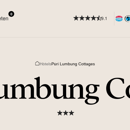
0
eten
9.1
Hotels
Puri Lumbung Cottages
Home
Lumbung Co