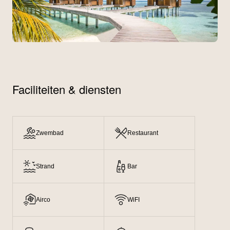
Faciliteiten & diensten
Zwembad
Restaurant
Strand
Bar
Airco
WiFI