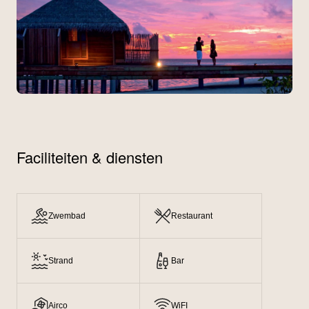
Faciliteiten & diensten
Zwembad
Restaurant
Strand
Bar
Airco
WiFI