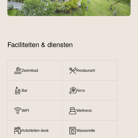
Faciliteiten & diensten
Zwembad
Restaurant
Bar
Airco
WiFI
Wellness
Activiteiten desk
Wasserette