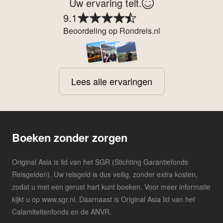
Uw ervaring telt.
9.1
Beoordeling op Rondreis.nl
Lees alle ervaringen
Boeken zonder zorgen
Original Asia is lid van het SGR (Stichting Garantiefonds
Reisgelden). Uw reisgeld is dus veilig, zonder extra kosten,
zodat u met een gerust hart kunt boeken. Voor meer informatie
kijkt u op www.sgr.nl. Daarnaast is Original Asia lid van het
Calamiteitenfonds en de ANVR.