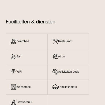
Faciliteiten & diensten
Zwembad
Restaurant
Bar
Airco
WiFI
Activiteiten desk
Wasserette
Familiekamers
Fietsverhuur