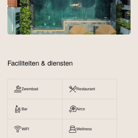
Faciliteiten & diensten
Zwembad
Restaurant
Bar
Airco
WiFI
Wellness