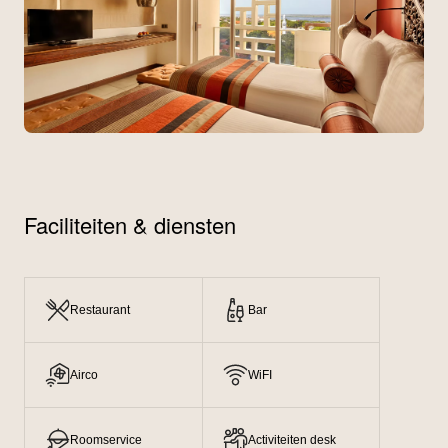
Faciliteiten & diensten
Restaurant
Bar
Airco
WiFI
Roomservice
Activiteiten desk