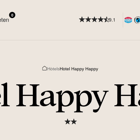
0
eten
9.1
Hotels
Hotel Happy Happy
Home
l Happy 