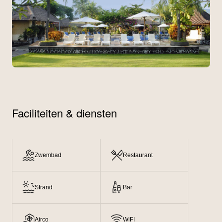
Faciliteiten & diensten
Zwembad
Restaurant
Strand
Bar
Airco
WiFI