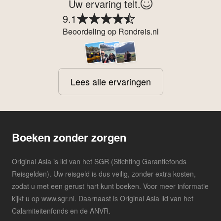
Uw ervaring telt.
9.1
Beoordeling op Rondreis.nl
Lees alle ervaringen
Boeken zonder zorgen
Original Asia is lid van het SGR (Stichting Garantiefonds
Reisgelden). Uw reisgeld is dus veilig, zonder extra kosten,
zodat u met een gerust hart kunt boeken. Voor meer informatie
kijkt u op www.sgr.nl. Daarnaast is Original Asia lid van het
Calamiteitenfonds en de ANVR.