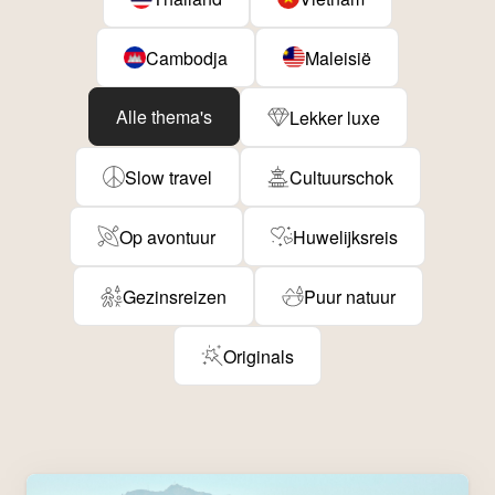
Cambodja
Maleisië
Alle thema's
Lekker luxe
Slow travel
Cultuurschok
Op avontuur
Huwelijksreis
Gezinsreizen
Puur natuur
Originals