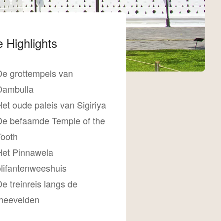
 Highlights
De grottempels van
Dambulla
et oude paleis van Sigiriya
De befaamde Temple of the
Tooth
Het Pinnawela
olifantenweeshuis
e treinreis langs de
theevelden