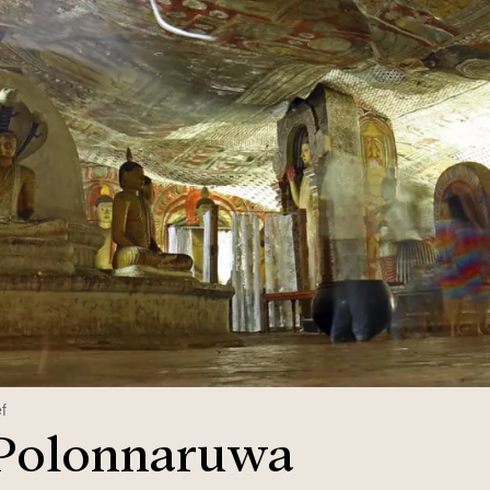
f
& Polonnaruwa