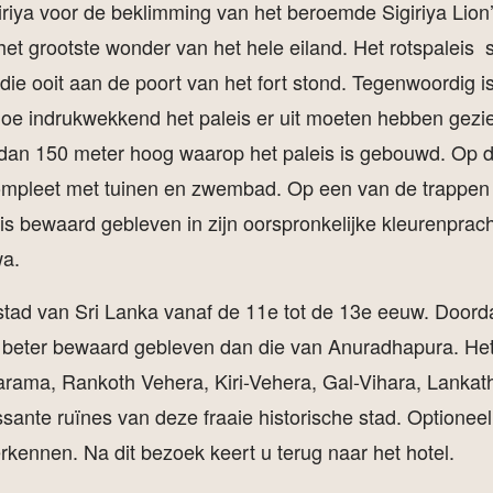
giriya voor de beklimming van het beroemde Sigiriya Lion’
het grootste wonder van het hele eiland. Het rotspaleis
die ooit aan de poort van het fort stond. Tegenwoordig i
oe indrukwekkend het paleis er uit moeten hebben gezien
an 150 meter hoog waarop het paleis is gebouwd. Op de
compleet met tuinen en zwembad. Op een van de trappen 
 is bewaard gebleven in zijn oorspronkelijke kleurenprac
wa.
d van Sri Lanka vanaf de 11e tot de 13e eeuw. Doordat d
 beter bewaard gebleven dan die van Anuradhapura. Het
rama, Rankoth Vehera, Kiri-Vehera, Gal-Vihara, Lankath
sante ruïnes van deze fraaie historische stad. Optioneel
rkennen. Na dit bezoek keert u terug naar het hotel.