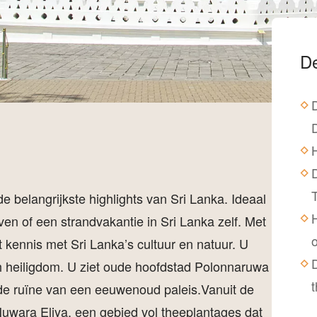
De
H
 belangrijkste highlights van Sri Lanka. Ideaal
n of een strandvakantie in Sri Lanka zelf. Met
kennis met Sri Lanka’s cultuur en natuur. U
D
h heiligdom. U ziet oude hoofdstad Polonnaruwa
 de ruïne van een eeuwenoud paleis.Vanuit de
Nuwara Eliya, een gebied vol theeplantages dat