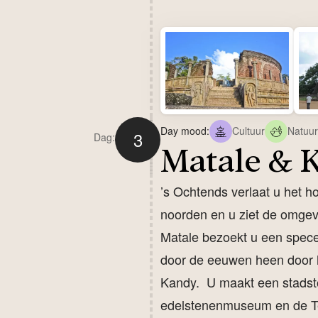
Day mood:
Cultuur
Natuur
3
Dag:
Matale & 
’s Ochtends verlaat u het h
noorden en u ziet de omgev
Matale bezoekt u een specer
door de eeuwen heen door ha
Kandy. U maakt een stadstou
edelstenenmuseum en de Tem