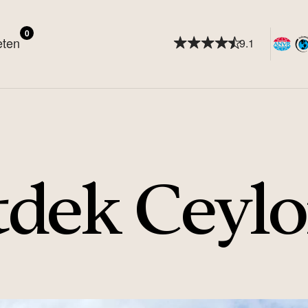
0
eten
9.1
tdek Ceyl