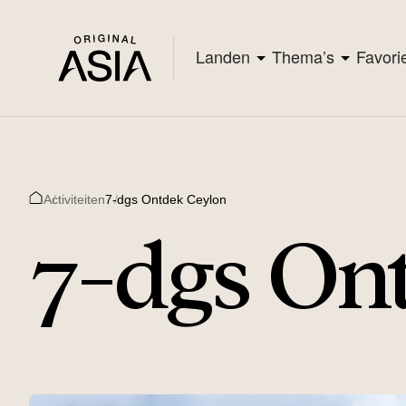
Landen
Thema’s
Favori
Activiteiten
7-dgs Ontdek Ceylon
Home
7-dgs On