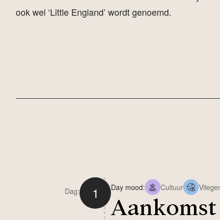
ook wel ‘Little England’ wordt genoemd.
Day mood:
Cultuur
Vliege
1
Dag:
Aankomst 