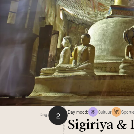
Day mood:
Cultuur
Sportie
2
Dag:
Sigiriya 