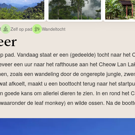
f
Zelf op pad
Wandeltocht
eer
op pad. Vandaag staat er een (gedeelde) tocht naar he
geveer een uur naar het rafthouse aan het Cheow Lan Lak
en, zoals een wandeling door de ongerepte jungle, zwe
t afkoelt, maakt u een boottocht terug naar het startpun
en goede kans om allerlei dieren te zien. In en rond het
(waaronder de leaf monkey) en wilde ossen. Na de bootto