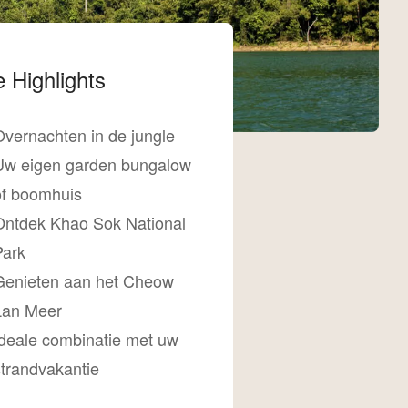
 Highlights
Overnachten in de jungle
Uw eigen garden bungalow
of boomhuis
Ontdek Khao Sok National
Park
Genieten aan het Cheow
Lan Meer
Ideale combinatie met uw
strandvakantie