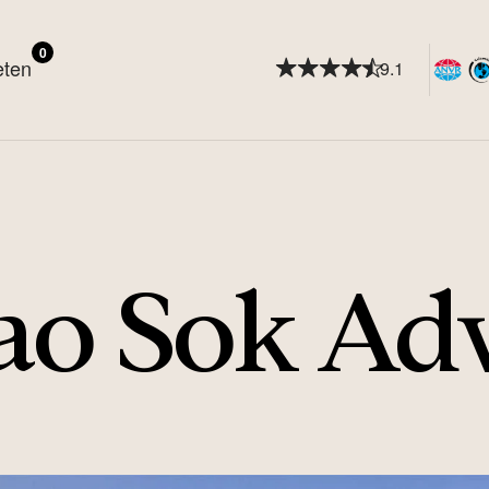
0
eten
9.1
ao Sok Ad