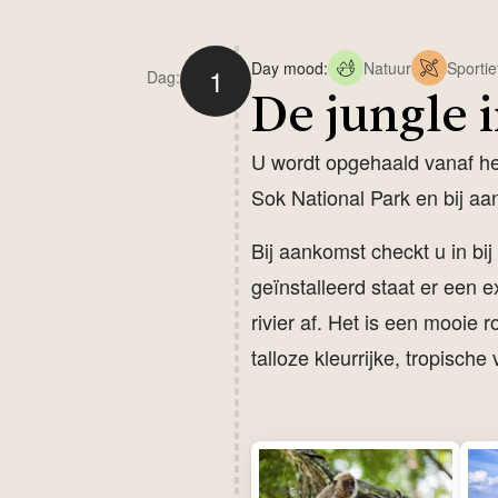
Day mood:
Natuur
Sportie
1
Dag:
De jungle 
U wordt opgehaald vanaf het 
Sok National Park en bij aa
Bij aankomst checkt u in bi
geïnstalleerd staat er een 
rivier af. Het is een mooie
talloze kleurrijke, tropisch