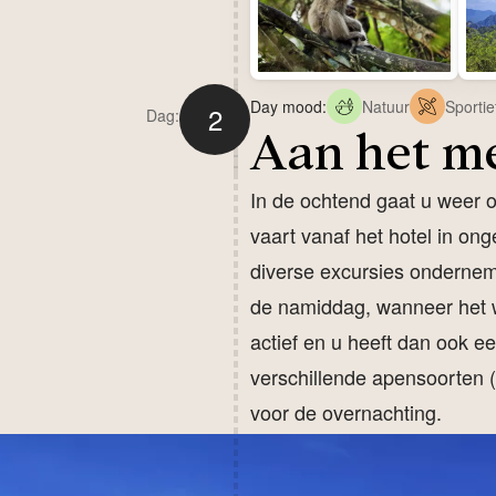
Day mood:
Natuur
Sportie
2
Dag:
Aan het m
In de ochtend gaat u weer 
vaart vanaf het hotel in on
diverse excursies ondernem
de namiddag, wanneer het wa
actief en u heeft dan ook e
verschillende apensoorten 
voor de overnachting.