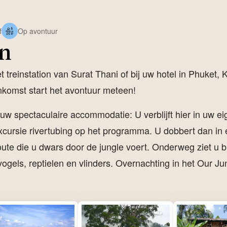
f
Op avontuur
in
treinstation van Surat Thani of bij uw hotel in Phuket, 
nkomst start het avontuur meteen!
j uw spectaculaire accommodatie: U verblijft hier in uw e
excursie rivertubing op het programma. U dobbert dan in
 route die u dwars door de jungle voert. Onderweg ziet u
e vogels, reptielen en vlinders. Overnachting in het Our J