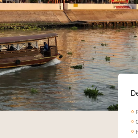
De
P
P