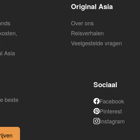
Original Asia
fonds
Over ons
 kosten,
Reisverhalen
r
Veelgestelde vragen
al Asia
Sociaal
de beste
Facebook
Pinterest
Instagram