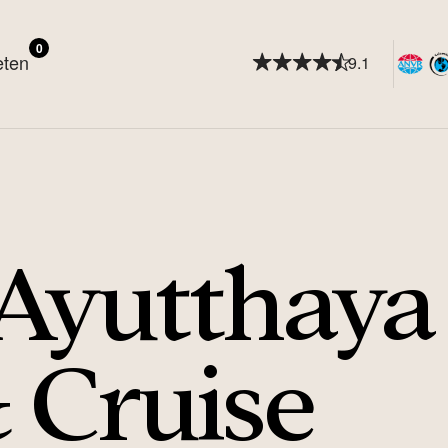
0
eten
9.1
 Ayutthaya
 Cruise