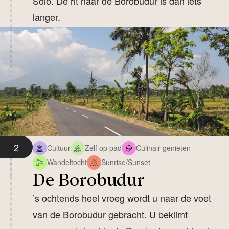
Solo. De rit naar de Borobudur is dan iets
langer.
2
Cultuur
Zelf op pad
Culinair genieten
Wandeltocht
Sunrise/Sunset
De Borobudur
’s ochtends heel vroeg wordt u naar de voet
van de Borobudur gebracht. U beklimt