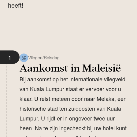
heeft!
Een voordelige en geheel verzorgde reis met alle
vrijheid voor de reiziger, dat is wat we voor ogen
hadden bij het samenstellen van deze reis. U ziet
1
Vliegen/Reisdag
alle highlights als KL, Melaka, de Cameron
Aankomst in Maleisië
Highlands, het regenwoud en het tropische eiland
Bij aankomst op het internationale vliegveld
Penang. Het vervoer is per eigen huurauto,
van Kuala Lumpur staat er vervoer voor u
ideaal om het land op eigen tempo te ontdekken!
klaar. U reist meteen door naar Melaka, een
Bij aankomst op het vliegveld van Kuala Lumpur
historische stad ten zuidoosten van Kuala
reist u direct door naar de historische stad
Lumpur. U rijdt er in ongeveer twee uur
Melaka. Hierna bezoekt Kuala Lumpur, de
heen. Na te zijn ingecheckt bij uw hotel kunt
hoofdstad van Maleisië voordat. Na het verblijf in