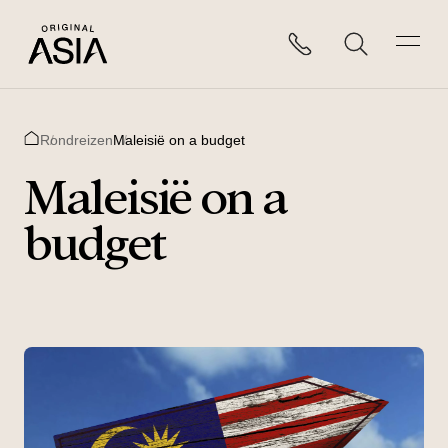
Rondreizen
Maleisië on a budget
Home
Maleisië on a
budget