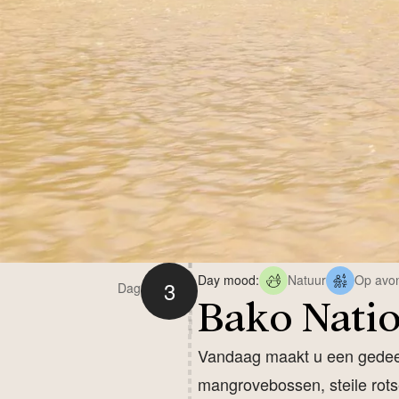
Day mood:
Natuur
Op avo
3
Dag
Bako Natio
Vandaag maakt u een gedeel
mangrovebossen, steile rots