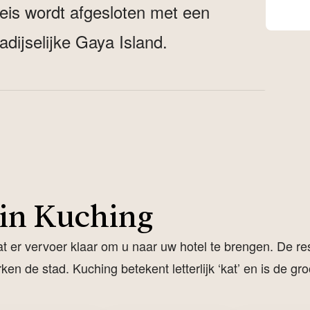
eis wordt afgesloten met een
dijselijke Gaya Island.
. Vanuit hier trekt u naar Bako National Park,
ijke off-road tocht per mountainbike door de
nal Park, beroemd om zijn indrukwekkende
abalu (door locals ook wel KK genoemd), waar
 Vervolgens laat u de stad achter u en duikt u
in Kuching
neusapen en andere bijzondere dieren. De reis
t paradijselijke Gaya Island.
at er vervoer klaar om u naar uw hotel te brengen. De re
erken de stad. Kuching betekent letterlijk ‘kat’ en is de 