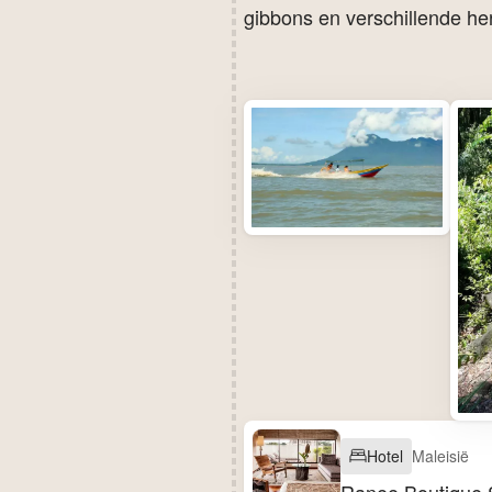
gibbons en verschillende he
Hotel
Maleisië
Ranee Boutique 