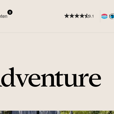
0
eten
9.1
dventure