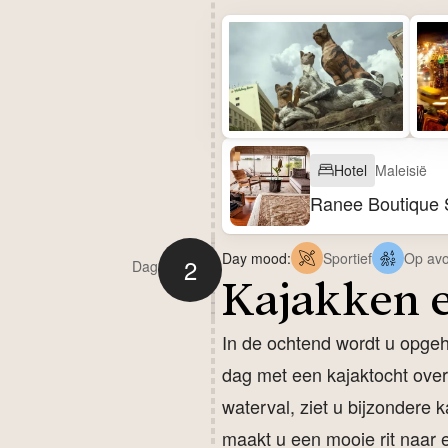
Hotel
Maleisië
Ranee Boutique 
Day mood:
Sportief
Op avo
2
Dag
Kajakken 
In de ochtend wordt u opgeha
dag met een kajaktocht over
waterval, ziet u bijzondere k
maakt u een mooie rit naar 