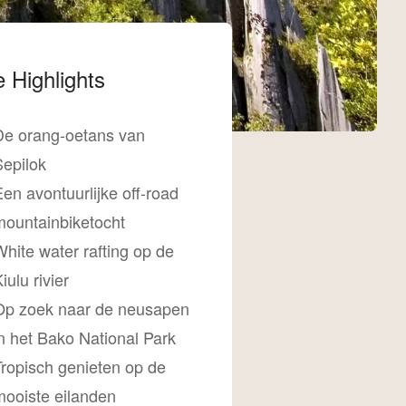
 Highlights
De orang-oetans van
Sepilok
en avontuurlijke off-road
mountainbiketocht
hite water rafting op de
iulu rivier
Op zoek naar de neusapen
in het Bako National Park
Tropisch genieten op de
mooiste eilanden