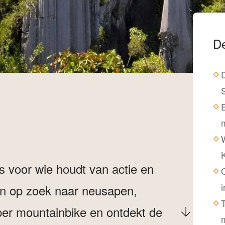
De
E
W
K
s voor wie houdt van actie en
 in op zoek naar neusapen,
 per mountainbike en ontdekt de