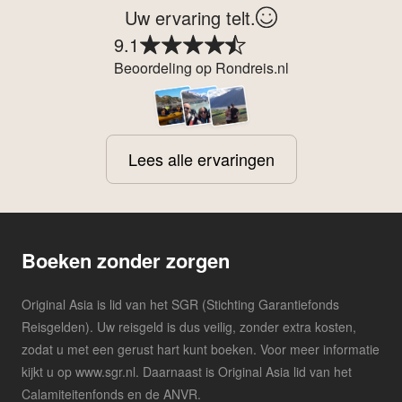
Uw ervaring telt.
9.1
Beoordeling op Rondreis.nl
Lees alle ervaringen
Boeken zonder zorgen
Original Asia is lid van het SGR (Stichting Garantiefonds
Reisgelden). Uw reisgeld is dus veilig, zonder extra kosten,
zodat u met een gerust hart kunt boeken. Voor meer informatie
kijkt u op www.sgr.nl. Daarnaast is Original Asia lid van het
Calamiteitenfonds en de ANVR.