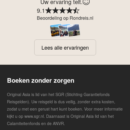
Uw ervaring telt.
9.1
Beoordeling op Rondreis.nl
Lees alle ervaringen
Boeken zonder zorgen
Original Asia is lid van het SGR (Stichting Garantiefonds
Reisgelden). Uw reisgeld is dus veilig, zonder extra kosten,
zodat u met een gerust hart kunt boeken. Voor meer informatie
kijkt u op www.sgr.nl. Daarnaast is Original Asia lid van het
Calamiteitenfonds en de ANVR.