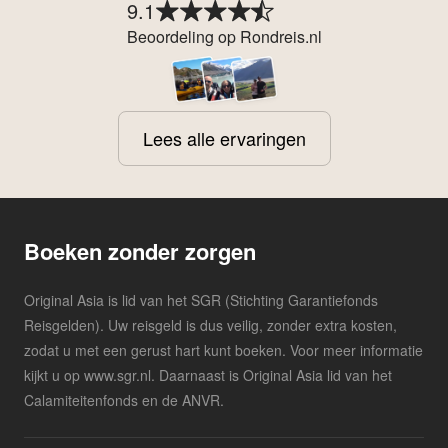
9.1
Beoordeling op Rondreis.nl
Lees alle ervaringen
Boeken zonder zorgen
Original Asia is lid van het SGR (Stichting Garantiefonds
Reisgelden). Uw reisgeld is dus veilig, zonder extra kosten,
zodat u met een gerust hart kunt boeken. Voor meer informatie
kijkt u op www.sgr.nl. Daarnaast is Original Asia lid van het
Calamiteitenfonds en de ANVR.