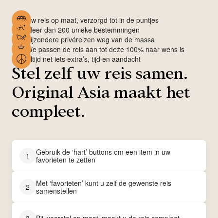
Uw reis op maat, verzorgd tot in de puntjes
Meer dan 200 unieke bestemmingen
Bijzondere privéreizen weg van de massa
We passen de reis aan tot deze 100% naar wens is
Altijd net iets extra’s, tijd en aandacht
Stel zelf uw reis samen.
Original Asia maakt het
compleet.
Gebruik de ‘hart’ buttons om een item in uw
1
favorieten te zetten
Met ‘favorieten’ kunt u zelf de gewenste reis
2
samenstellen
3
Bij ‘voorstel op maat’ maakt u de reis compleet