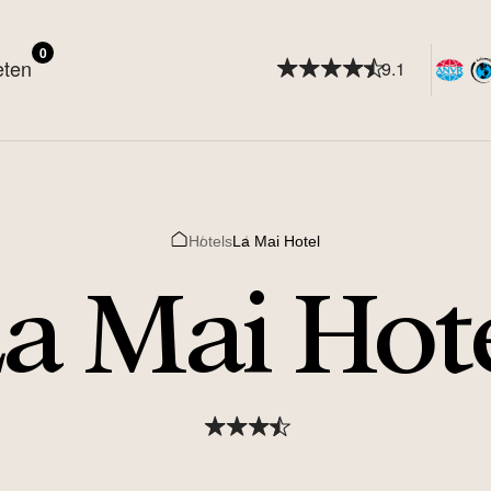
0
eten
9.1
Hotels
La Mai Hotel
Home
a Mai Hot