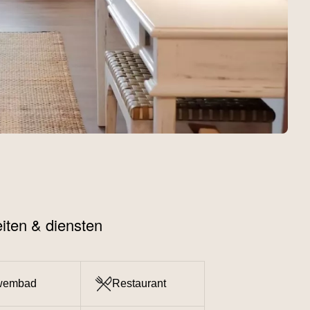
teiten & diensten
wembad
Restaurant