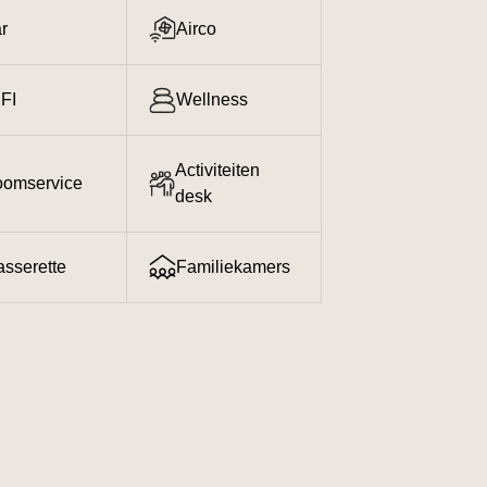
r
Airco
FI
Wellness
Activiteiten
omservice
desk
sserette
Familiekamers