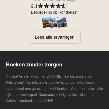
9.1
Beoordeling op Rondreis.nl
Lees alle ervaringen
Boeken zonder zorgen
Original Asia is lid van het SGR (Stichting Garantiefonds
Reisgelden). Uw reisgeld is dus veilig, zonder extra kosten,
zodat u met een gerust hart kunt boeken. Voor meer informatie
kijkt u op www.sgr.nl. Daarnaast is Original Asia lid van het
Calamiteitenfonds en de ANVR.