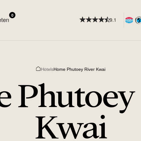
0
eten
9.1
Hotels
Home Phutoey River Kwai
Home
 Phutoey 
Kwai