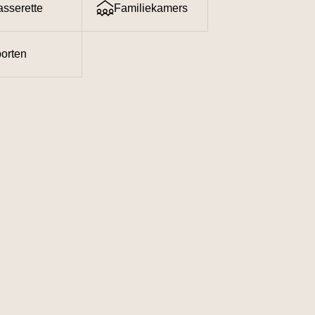
sserette
Familiekamers
orten