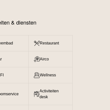
teiten & diensten
wembad
Restaurant
r
Airco
FI
Wellness
Activiteiten
omservice
desk