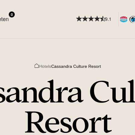
0
eten
9.1
Hotels
Cassandra Culture Resort
Home
sandra Cul
Resort