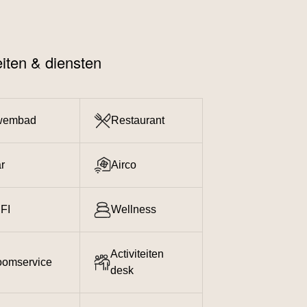
teiten & diensten
wembad
Restaurant
r
Airco
FI
Wellness
Activiteiten
omservice
desk