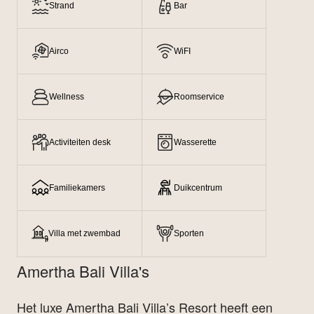
Strand
Bar
Airco
WiFI
Wellness
Roomservice
Activiteiten desk
Wasserette
Familiekamers
Duikcentrum
Villa met zwembad
Sporten
Amertha Bali Villa's
Het luxe Amertha Bali Villa’s Resort heeft een