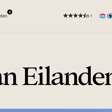
0
eten
9.1
an Eilande