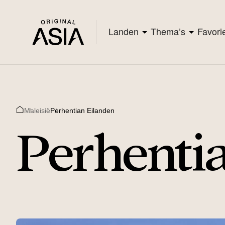
Landen
Thema’s
Favori
Maleisië
Perhentian Eilanden
Home
Perhenti