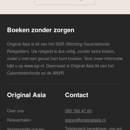
Boeken zonder zorgen
Original Asia is lid van het SGR (Stichting Garantiefonds
Reisgelden). Uw reisgeld is dus veilig, zonder extra kosten,
zodat u met een gerust hart kunt boeken. Voor meer informatie
kijkt u op www.sgr.nl. Daarnaast is Original Asia lid van het
Calamiteitenfonds en de ANVR.
Original Asia
Contact
Over ons
085 760 47 00
Reisverhalen
reizen@originalasia.nl
Telefonisch bereikbaar: ma-vrij
Veelgestelde vragen