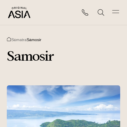
Sumatra
Samosir
Home
Samosir