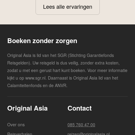
Lees alle ervaringen
Boeken zonder zorgen
Original Asia is lid van het SGR (Stichting Garantiefonds
Reisgelden). Uw reisgeld is dus veilig, zonder extra kosten,
zodat u met een gerust hart kunt boeken. Voor meer informatie
kijkt u op www.sgr.nl. Daarnaast is Original Asia lid van het
Calamiteitenfonds en de ANVR.
Original Asia
Contact
Over ons
085 760 47 00
Reisverhalen
reizen@originalasia.nl