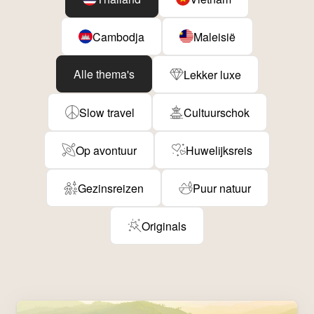
Cambodja
Maleisië
Alle thema's
Lekker luxe
Slow travel
Cultuurschok
Op avontuur
Huwelijksreis
Gezinsreizen
Puur natuur
Originals