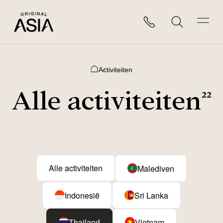
Activiteiten
Home
Alle activiteiten
22
Alle activiteiten
Malediven
Indonesië
Sri Lanka
Thailand
Vietnam